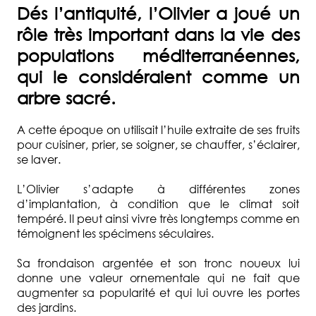
Dés l’antiquité, l’Olivier a joué un
LES
rôle très important dans la vie des
SERVICES
populations méditerranéennes,
LES
qui le considéraient comme un
ACTUALITÉS
arbre sacré.
LA
PRESSE
A cette époque on utilisait l’huile extraite de ses fruits
pour cuisiner, prier, se soigner, se chauffer, s’éclairer,
ACCÈS
se laver.
CONTACT
L’Olivier s’adapte à différentes zones
d’implantation, à condition que le climat soit
tempéré. Il peut ainsi vivre très longtemps comme en
témoignent les spécimens séculaires.
Sa frondaison argentée et son tronc noueux lui
donne une valeur ornementale qui ne fait que
augmenter sa popularité et qui lui ouvre les portes
des jardins.