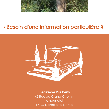
› Besoin d'une information particulière ?
Pépinières Rouberty
42 Rue du Grand Chemin
Chagnolet
17139 Dompierre-sur-Mer