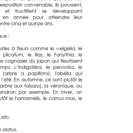
l’exposition convenable, ils poussent,
ent et fructifient se développant
 en année pour atteindre leur
tre cinq et quinze ans.
gue :
ustes à fleurs comme le weigélia, le
plicatum, le lilas, le Forsythia, le
 le cognasier du japon qui fleurissent
mps. L’indigoféra, le perovska, le
 (arbre à papillons), l'abélia qui
t l’été. En automne, ce sont plutôt le
 (arbre aux faisans), la véronique, ou
dendron par exemple. En hiver, on
utôt le hamamélis, le cornus mas, le
…etc.
 alatus.