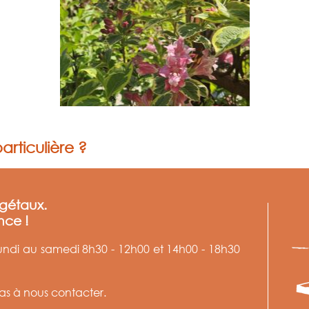
articulière ?
égétaux.
nce !
lundi au samedi 8h30 - 12h00 et 14h00 - 18h30
as à nous contacter.