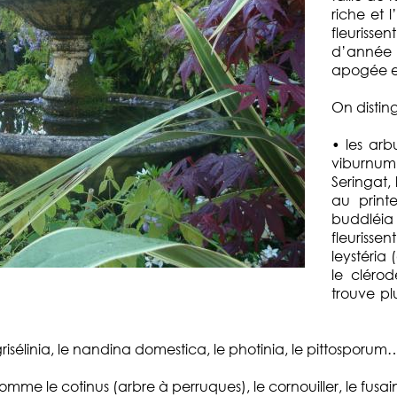
riche et 
fleuriss
d’année
apogée en
On distin
• les arb
viburnum 
Seringat,
au printe
buddléia
fleurissen
leystéria
le cléro
trouve pl
risélinia, le nandina domestica, le photinia, le pittosporum
omme le cotinus (arbre à perruques), le cornouiller, le fusain