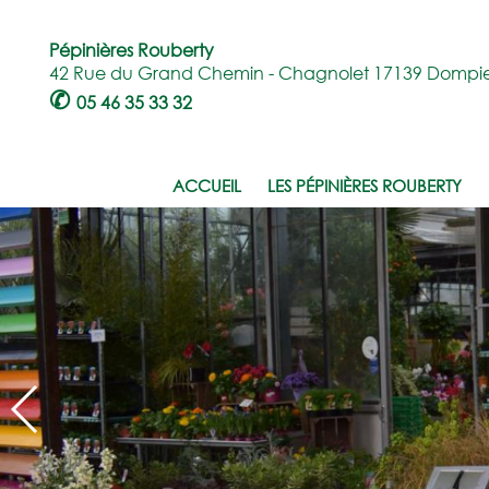
Pépinières Rouberty
42 Rue du Grand Chemin - Chagnolet 17139 Dompie
✆
05 46 35 33 32
ACCUEIL
LES PÉPINIÈRES ROUBERTY