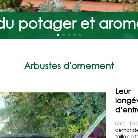
 du potager et arom
Arbustes d'ornement
Leur 
longév
d’entr
Une foi
demanden
taille de 